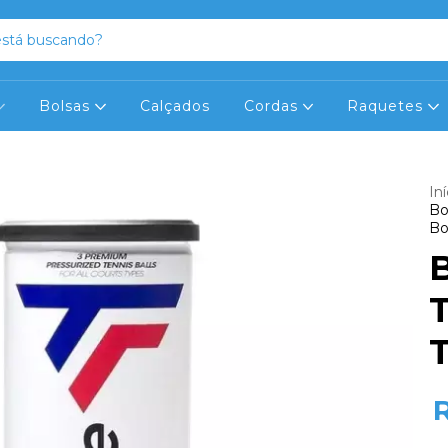
Bolsas
Calçados
Cordas
Raquetes
Iní
Bo
Bo
B
T