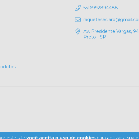
5516992894488
raqueteseciarp@gmail.c
Av. Presidente Vargas, 945
Preto - SP
rodutos
or este site
você aceita o uso de cookies
para agilizar a sua 