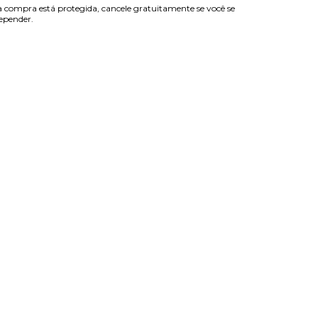
 compra está protegida, cancele gratuitamente se você se
epender.