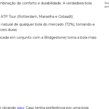
binação de conforto e durabilidade. A verdadeira bola
Sua
arr
s ATP Tour (Rotterdam, Marselha e Gstaadt)
natural de qualquer bola do mercado (72%), tornando-a
ícies duras
ricada em conjunto com a Bridgestone) torna a bola mais
e clicando
aqui.
Caso tenha preferência por uma bola