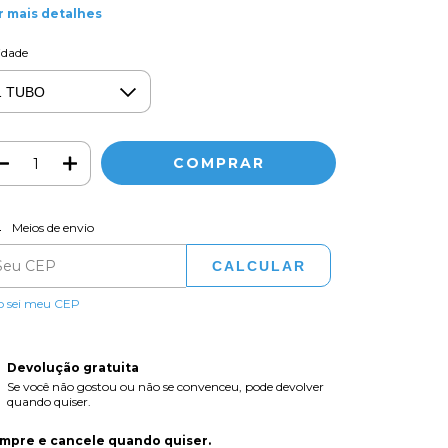
r mais detalhes
idade
ALTERAR CEP
regas para o CEP:
Meios de envio
CALCULAR
o sei meu CEP
Devolução gratuita
Se você não gostou ou não se convenceu, pode devolver
quando quiser.
mpre e cancele quando quiser.