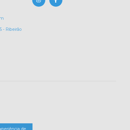
om
 - Ribeirão
experiência de