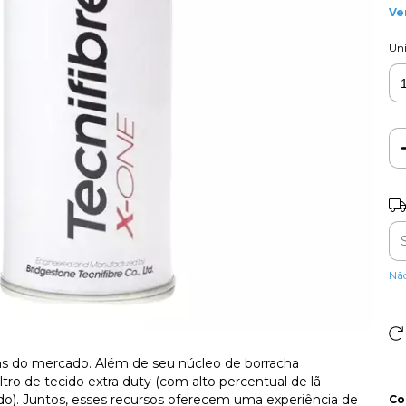
Ve
Un
Ent
Nã
as do mercado. Além de seu núcleo de borracha
eltro de tecido extra duty (com alto percentual de l
ado). Juntos, esses recursos oferecem uma experiência de
Co