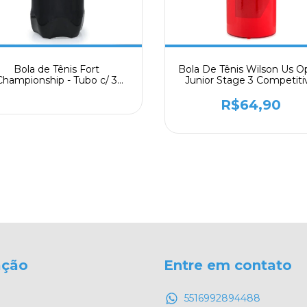
Bola de Tênis Fort
Bola De Tênis Wilson Us 
Championship - Tubo c/ 3
Junior Stage 3 Competiti
Bolas
Vermelha
R$64,90
ação
Entre em contato
5516992894488