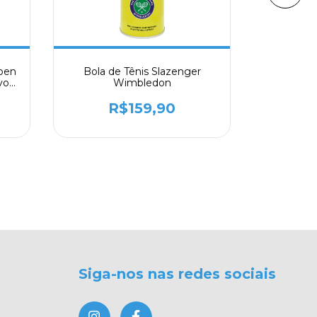
Open
Bola de Tênis Slazenger
Bola De
vo
Wimbledon
Champion
C
R$159,90
Siga-nos nas redes sociais