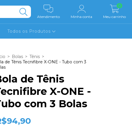
0
Atendimento
Minha conta
Meu carrinho
Todos os Produtos
cio
>
Bolas
>
Tênis
>
la de Tênis Tecnifibre X-ONE - Tubo com 3
las
ola de Tênis
ecnifibre X-ONE -
Tubo com 3 Bolas
R$94,90