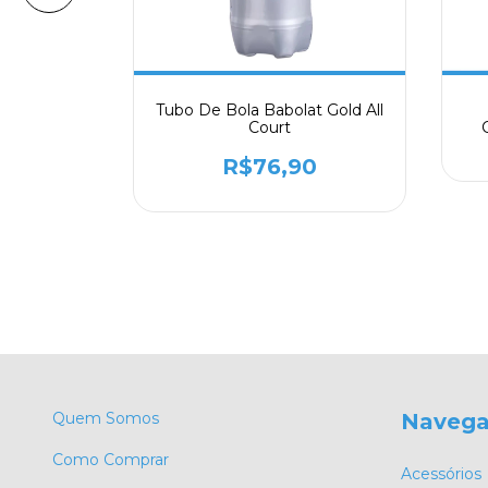
Dunlop
Tubo De Bola Babolat Gold All
pen
Court
0
R$76,90
Quem Somos
Naveg
Como Comprar
Acessórios